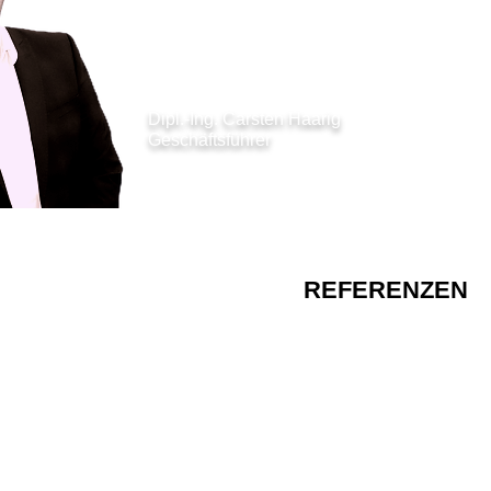
Gemeinsam mit unseren Lieferanten und 
Team, welches immer 100 Prozent für S
Mit unserem Know-How und in vertrau
individuell und zuverlässig für Sie auf."
Dipl.-Ing. Carsten Haarig
Geschäftsführer
REFERENZEN