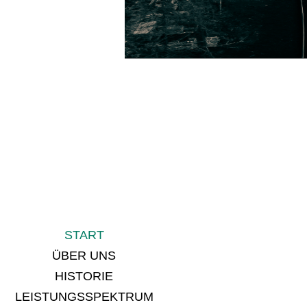
FIRMENCHRO
2019
Fertigstellu
2018
Austritt des 
Er steht dem Unt
2017
Kauf einer n
2016
Beatrix Heine 
2012
Der langjähri
START
1996
Firmenpreistr
ÜBER UNS
1994
Betriebserwe
HISTORIE
1992
Verlegung der
LEISTUNGSSPEKTRUM
sowie Überna