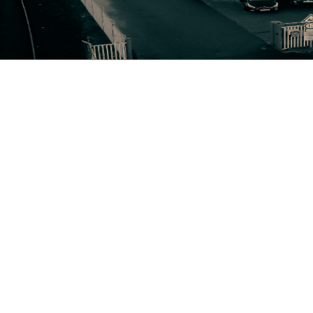
NIK
ng der überdachten Kranbahn auf dem Firmengelände.
Geschäftsführers Reinhard Heine in den wohlverdiente
ernehmen weiterhin beratend zur Seite.
euen 3-Achsen-Bohranlage.
wird zur Prokuristin bestellt.
ge Mitarbeiter, Carsten Haarig, wird 2. Geschäftsführer.
äger „Ein Oskar für den Mittelstand“.
iterung durch Hallenneubau.
 Betriebsstätte in die ehemalige Stahl- und Walzwerk R
hme des
Geschäftsbereiches Stahlbaumontage einschli