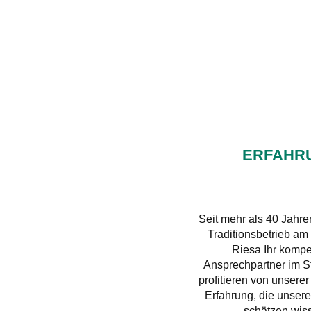
ERFAHR
Branding
Seit mehr als 40 Jahren
I’m a paragraph. Double
Traditionsbetrieb am 
click me or click Edit
Riesa Ihr kompe
Text, it's easy.
Ansprechpartner im S
profitieren von unserer
Erfahrung, die unser
schätzen wis