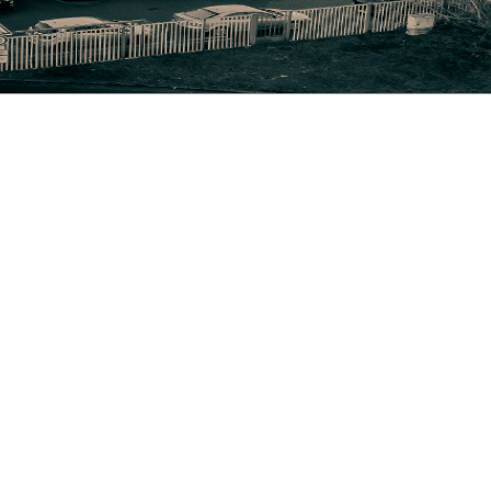
n Ruhestand.
iesa AG - Uttmannstr. 10 in Riesa -
eßlich Mitarbeitern und Produktionsanlagen.